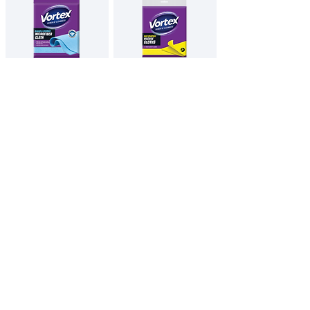
Vortex mikroszálas
Vortex viszkóz
kendő üveghez,
törlőkendők
tükörhöz
35x35cm / 1db
38x38cm / 3db
English
All Products
Contacts
Privacy Policy
Imprint