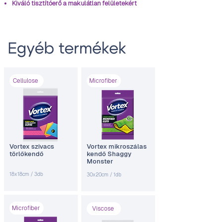
Kiváló tisztítóerő a makulátlan felületekért
Egyéb termékek
Cellulose
Microfiber
Vortex szivacs
Vortex mikroszálas
törlőkendő
kendő Shaggy
Monster
18x18cm / 3db
30x20cm / 1db
Microfiber
Viscose