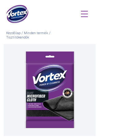
Kezdőlap
/
Minden termék
/
Tisztítókendők