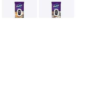
VORTEX konyhai
VORTEX Univerzális
nedves törlőkendő
"extra erős"
Flip top
háztartási nedves
törlőkendő
48db
36db
English
All Products
Contacts
Privacy Policy
Imprint