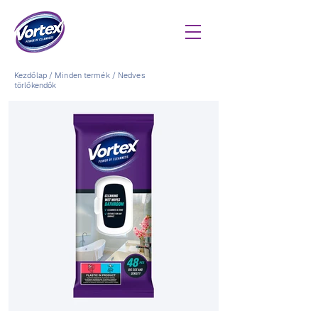
Kezdőlap
/
Minden termék
/
Nedves
törlőkendők